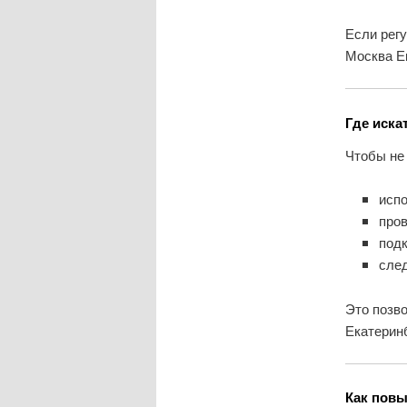
Если рег
Москва Е
Где иска
Чтобы не
испо
про
под
сле
Это позв
Екатеринб
Как повы