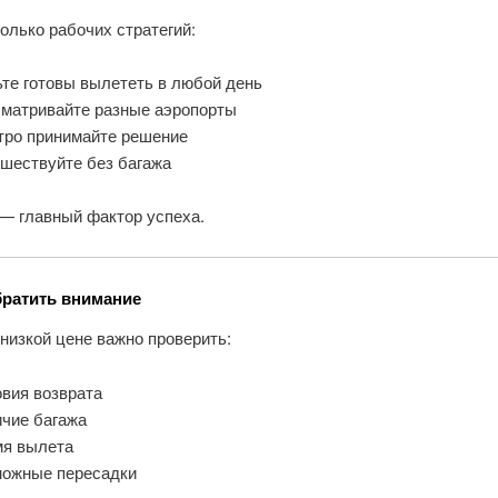
олько рабочих стратегий:
те готовы вылететь в любой день
сматривайте разные аэропорты
тро принимайте решение
ешествуйте без багажа
 — главный фактор успеха.
братить внимание
низкой цене важно проверить:
овия возврата
ичие багажа
мя вылета
можные пересадки