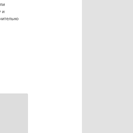
сли
у и
чительно