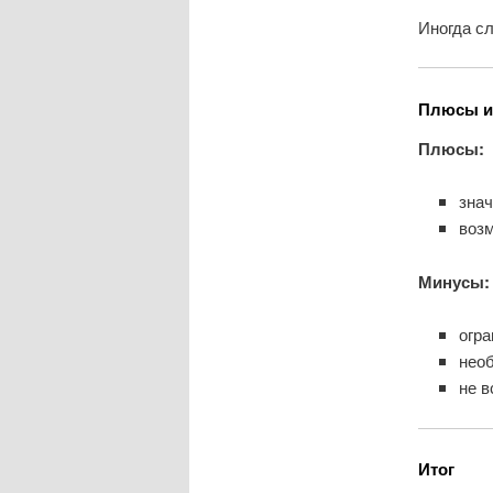
Иногда с
Плюсы и
Плюсы:
зна
воз
Минусы:
огр
нео
не в
Итог