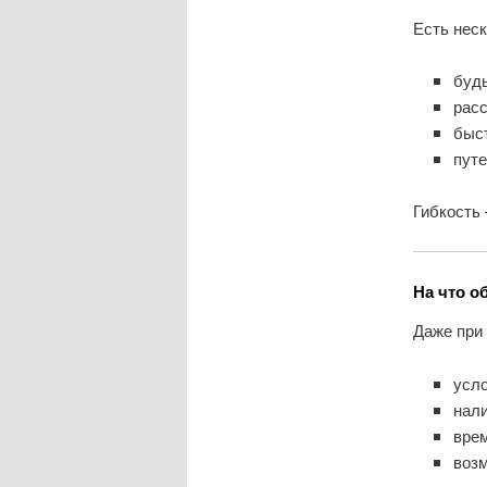
Есть неск
будь
рас
быс
пут
Гибкость
На что о
Даже при 
усл
нал
вре
воз