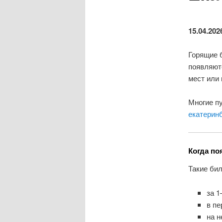
15.04.202
Горящие 
появляют
мест или 
Многие п
екатеринб
Когда п
Такие бил
за 1
в пе
на 