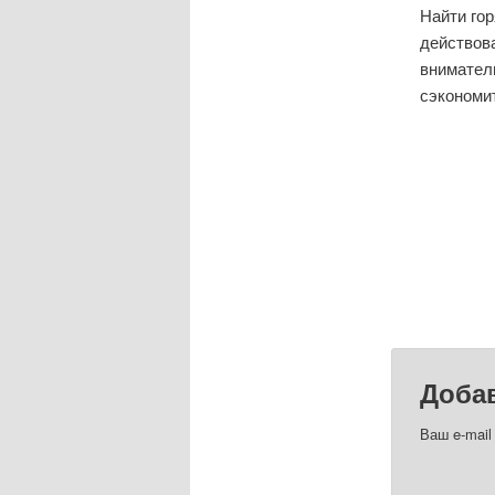
Найти го
действова
внимател
сэкономит
Доба
Ваш e-mail