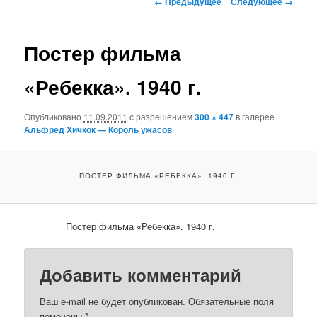
← Предыдущее
Следующее →
по
основному
изображениям
Постер фильма
содержимому
«Ребекка». 1940 г.
Опубликовано
11.09.2011
с разрешением
300 × 447
в галерее
Альфред Хичкок — Король ужасов
ПОСТЕР ФИЛЬМА «РЕБЕККА». 1940 Г.
Постер фильма «Ребекка». 1940 г.
Добавить комментарий
Ваш e-mail не будет опубликован.
Обязательные поля
помечены
*