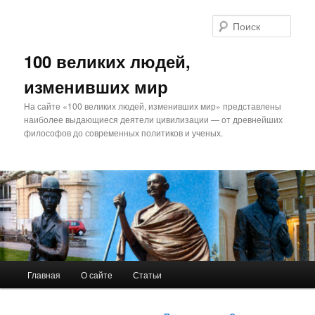
Поис
100 великих людей,
изменивших мир
На сайте «100 великих людей, изменивших мир» представлены
наиболее выдающиеся деятели цивилизации — от древнейших
философов до современных политиков и ученых.
Главное
Главная
О сайте
Статьи
Перейти
меню
к
Навигация