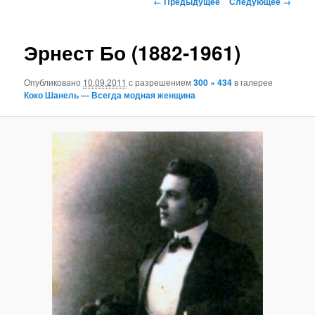
← Предыдущее
Следующее →
по
основному
изображениям
Эрнест Бо (1882-1961)
содержимому
Опубликовано
10.09.2011
с разрешением
300 × 434
в галерее
Коко Шанель — Всегда модная женщина