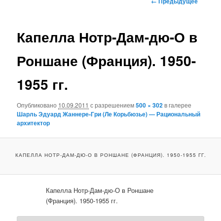
← Предыдущее
по
основному
изображениям
Капелла Нотр-Дам-дю-О в
содержимому
Роншане (Франция). 1950-
1955 гг.
Опубликовано
10.09.2011
с разрешением
500 × 302
в галерее
Шарль Эдуард Жаннере-Гри (Ле Корьбюзье) — Рациональный
архитектор
КАПЕЛЛА НОТР-ДАМ-ДЮ-О В РОНШАНЕ (ФРАНЦИЯ). 1950-1955 ГГ.
Капелла Нотр-Дам-дю-О в Роншане
(Франция). 1950-1955 гг.