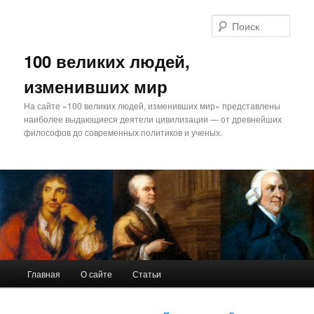
Поис
100 великих людей,
изменивших мир
На сайте «100 великих людей, изменивших мир» представлены
наиболее выдающиеся деятели цивилизации — от древнейших
философов до современных политиков и ученых.
Главное
Главная
О сайте
Статьи
Перейти
меню
к
Навигация