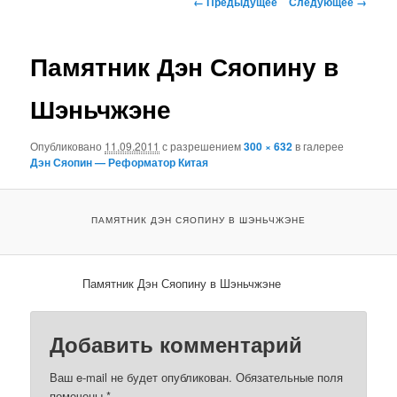
← Предыдущее
Следующее →
по
основному
изображениям
Памятник Дэн Сяопину в
содержимому
Шэньчжэне
Опубликовано
11.09.2011
с разрешением
300 × 632
в галерее
Дэн Сяопин — Реформатор Китая
ПАМЯТНИК ДЭН СЯОПИНУ В ШЭНЬЧЖЭНЕ
Памятник Дэн Сяопину в Шэньчжэне
Добавить комментарий
Ваш e-mail не будет опубликован.
Обязательные поля
помечены
*