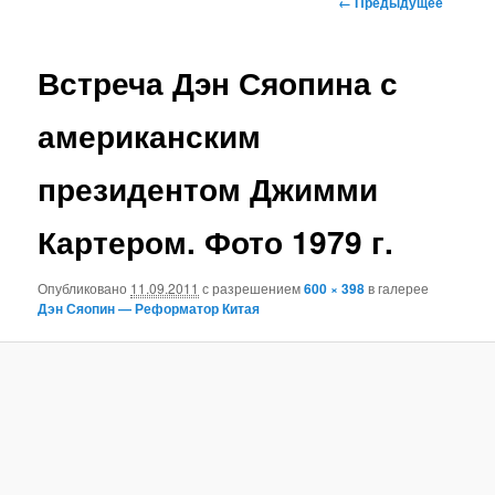
← Предыдущее
по
основному
изображениям
Встреча Дэн Сяопина с
содержимому
американским
президентом Джимми
Картером. Фото 1979 г.
Опубликовано
11.09.2011
с разрешением
600 × 398
в галерее
Дэн Сяопин — Реформатор Китая